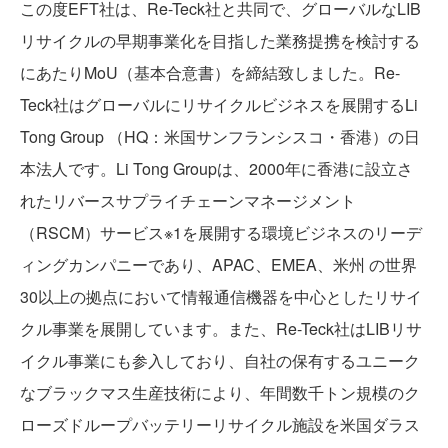
この度EFT社は、Re-Teck社と共同で、グローバルなLIB
リサイクルの早期事業化を目指した業務提携を検討する
にあたりMoU（基本合意書）を締結致しました。Re-
Teck社はグローバルにリサイクルビジネスを展開するLi
Tong Group （HQ：米国サンフランシスコ・香港）の日
本法人です。Li Tong Groupは、2000年に香港に設立さ
れたリバースサプライチェーンマネージメント
（RSCM）サービス※1を展開する環境ビジネスのリーデ
NEWS
ィングカンパニーであり、APAC、EMEA、米州 の世界
30以上の拠点において情報通信機器を中心としたリサイ
クル事業を展開しています。また、Re-Teck社はLIBリサ
イクル事業にも参入しており、自社の保有するユニーク
なブラックマス生産技術により、年間数千トン規模のク
ローズドループバッテリーリサイクル施設を米国ダラス