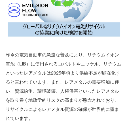
昨今の電気自動車の急速な普及により、リチウムイオン
電池（LIB）に使用されるコバルトやニッケル、リチウム
PFAS REMOVAL
といったレアメタルは2025年頃より供給不足が顕在化す
ると言われています。また、レアメタルの需要増加に伴
い、資源紛争、環境破壊、人権侵害といったレアメタル
を取り巻く地政学的リスクの高まりが懸念されており、
リサイクルによるレアメタル資源の確保が世界的に望ま
れています。