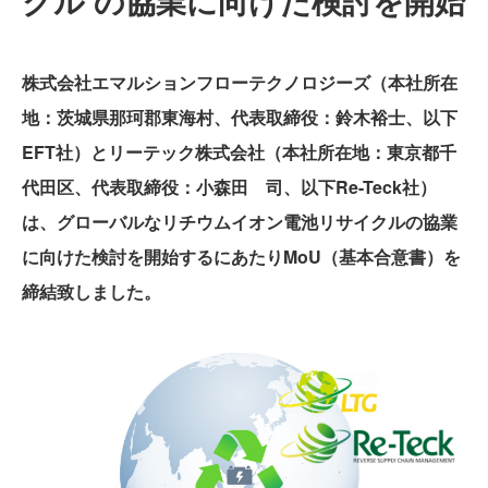
クル の協業に向けた検討を開始
株式会社エマルションフローテクノロジーズ（本社所在
地：茨城県那珂郡東海村、代表取締役：鈴木裕士、以下
ABOUT
EFT社）とリーテック株式会社（本社所在地：東京都千
代田区、代表取締役：小森田 司、以下Re-Teck社）
は、グローバルなリチウムイオン電池リサイクルの協業
に向けた検討を開始するにあたりMoU（基本合意書）を
締結致しました。
TECHNOLOGY