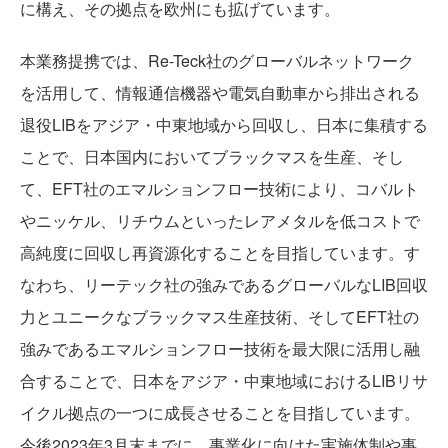
に構え、その拠点を欧州にも拡げています。
本業務提携では、Re-Teck社のグローバルネットワーク
PRIVACY POLICY
を活用して、情報通信機器や電気自動車から排出される
退役LIBをアジア・中東地域から回収し、日本に集積する
ことで、日本国内においてブラックマスを生産、そし
て、EFT社のエマルションフロー技術により、コバルト
やニッケル、リチウムといったレアメタルを低コストで
高純度に回収し再資源化することを目指しています。す
なわち、リーテック社の強みであるグローバルなLIB回収
CONTACT US
力とユニークなブラックマス生産技術、そしてEFT社の
強みであるエマルションフロー技術を最大限に活用し融
合することで、日本をアジア・中東地域におけるLIBリサ
イクル拠点の一つに成長させることを目指しています。
今後2023年3月末までに、事業化に向けた実施体制や事