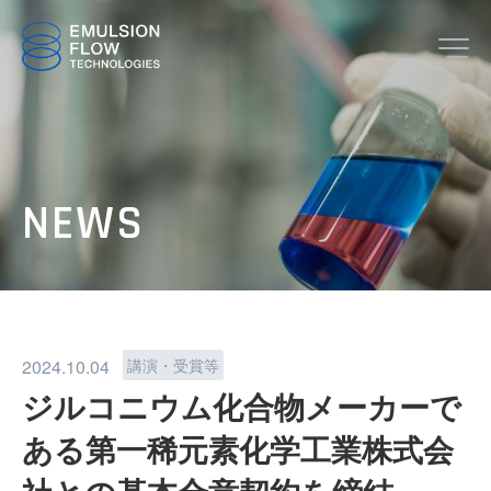
JP
EN
TOP
NEWS
ABOUT
2024.10.04
講演・受賞等
ジルコニウム化合物メーカーで
ある第一稀元素化学工業株式会