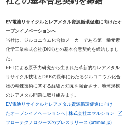
社との基本合意契約を締結
TECHNOLOGY
EV電池リサイクルとレアメタル資源循環促進に向けたオ
ープンイノベーションへ
当社は、ジルコニウム化合物メーカーである第一稀元素
PFAS REMOVAL
化学工業株式会社(DKK)との基本合意契約を締結しまし
た。
EFTによる原子力研究から生まれた革新的なレアメタル
リサイクル技術とDKKの長年にわたるジルコニウム化合
LIB RECYCLE
物の精錬技術に関する経験と知見を融合させ、地球規模
のレアメタル問題に取り組みます。
EV電池リサイクルとレアメタル資源循環促進に向け
たオープンイノベーションへ | 株式会社エマルション
TEAM
フローテクノロジーズのプレスリリース (prtimes.jp)