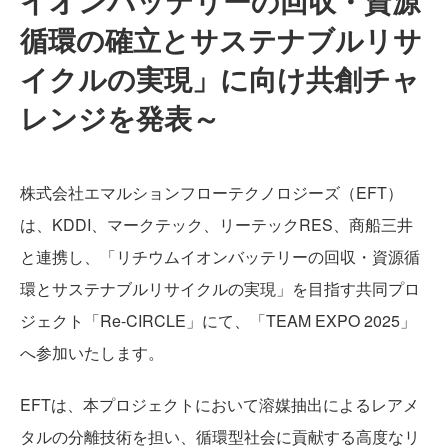
イオンバッテリーの回収・資源
循環の確立とサステナブルリサ
イクルの実現」に向け共創チャ
TECHNOLOGY
レンジを発表～
株式会社エマルションフローテクノロジーズ（EFT）
は、KDDI、マークテック、リーテックRES、商船三井
と連携し、「リチウムイオンバッテリーの回収・資源循
PFAS REMOVAL
環とサステナブルリサイクルの実現」を目指す共同プロ
ジェクト「Re-CIRCLE」にて、「TEAM EXPO 2025」
へ参加いたします。
EFTは、本プロジェクトにおいて溶媒抽出によるレアメ
LIB RECYCLE
タルの分離技術を担い、循環型社会に貢献する高度なリ