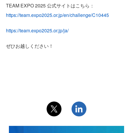
TEAM EXPO 2025 公式サイトはこちら：
PRIVACY POLICY
https://team.expo2025.or.jp/en/challenge/C10445
https://team.expo2025.or.jp/ja/
ぜひお越しください！
CONTACT US