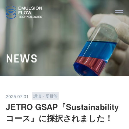
JP
EN
TOP
NEWS
2025.07.01
講演・受賞等
ABOUT
JETRO GSAP『Sustainability
コース』に採択されました！