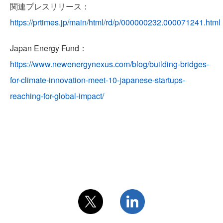
関連プレスリリース：
TEAM
https://prtimes.jp/main/html/rd/p/000000232.000071241.html
Japan Energy Fund：
https://www.newenergynexus.com/blog/building-bridges-
for-climate-innovation-meet-10-japanese-startups-
NEWS
reaching-for-global-impact/
PRIVACY POLICY