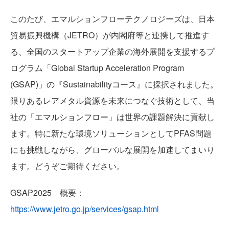
TECHNOLOGY
このたび、エマルションフローテクノロジーズは、日本
貿易振興機構（JETRO）が内閣府等と連携して推進す
る、全国のスタートアップ企業の海外展開を支援するプ
ログラム「Global Startup Acceleration Program
(GSAP)」の『Sustainabilityコース』に採択されました。
PFAS REMOVAL
限りあるレアメタル資源を未来につなぐ技術として、当
社の「エマルションフロー」は世界の課題解決に貢献し
ます。特に新たな環境ソリューションとしてPFAS問題
にも挑戦しながら、グローバルな展開を加速してまいり
ます。どうぞご期待ください。
LIB RECYCLE
GSAP2025 概要：
https://www.jetro.go.jp/services/gsap.html