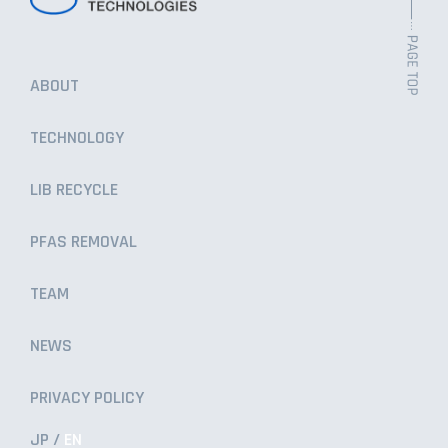
LIB RECYCLE
ABOUT
TECHNOLOGY
TEAM
LIB RECYCLE
NEWS
PFAS REMOVAL
TEAM
PRIVACY POLICY
NEWS
PRIVACY POLICY
CONTACT US
JP
EN