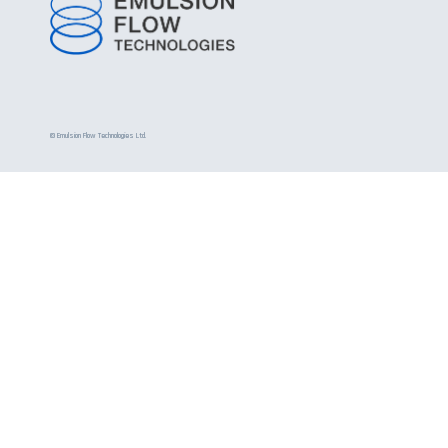
PFAS REMOVAL
TEAM
© Emulsion Flow Technologies Ltd.
NEWS
PRIVACY POLICY
CONTACT
US