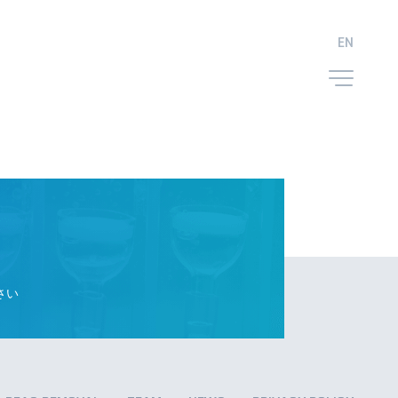
JP
EN
JP
EN
IB RECYCLE
TEAM
NEWS
CONTACT
さい